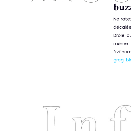
buzz
Ne ratez
décalée
Drôle o
même p
événeme
greg-blo