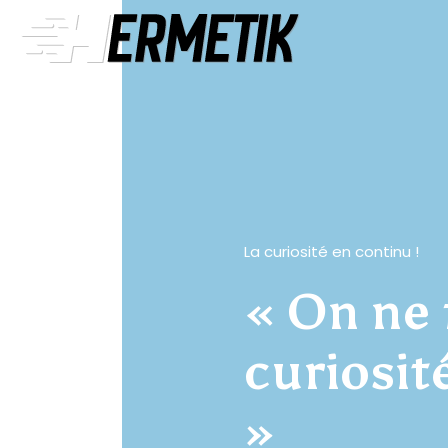
La curiosité en continu !
« On ne 
curiosité
»