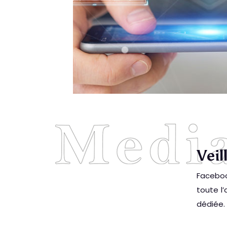
Veil
Faceboo
toute l
dédiée.